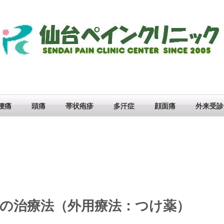
腰痛
頭痛
帯状疱疹
多汗症
顔面痛
外来受診
の治療法（外用療法：つけ薬）