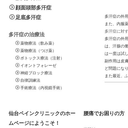
顔面頭部多汗症
多汗症の外
足底多汗症
また、内服
多汗症に対
多汗症の治療法
多汗症の外
薬物療法（飲み薬）
は、汗腺の
薬物療法（つけ薬）
は一度は試
ボトックス療法（注射）
副作用は皮
イオントフォレーゼ
ど問題にな
神経ブロック療法
また最近、
自律訓練法
手術療法（内視鏡手術）
仙台ペインクリニックのホー
腰痛でお困りの方
ムページにようこそ！