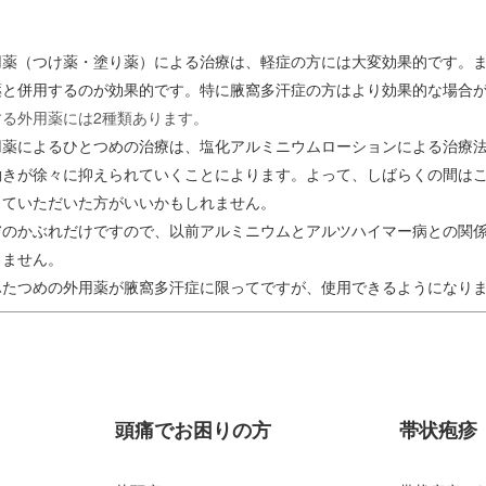
用薬（つけ薬・塗り薬）による治療は、軽症の方には大変効果的です。
薬と併用するのが効果的です。特に腋窩多汗症の方はより効果的な場合
する外用薬には2種類あります。
用薬によるひとつめの治療は、塩化アルミニウムローションによる治療
働きが徐々に抑えられていくことによります。よって、しばらくの間は
していただいた方がいいかもしれません。
膚のかぶれだけですので、以前アルミニウムとアルツハイマー病との関
りません。
ふたつめの外用薬が腋窩多汗症に限ってですが、使用できるようになり
頭痛でお困りの方
帯状疱疹