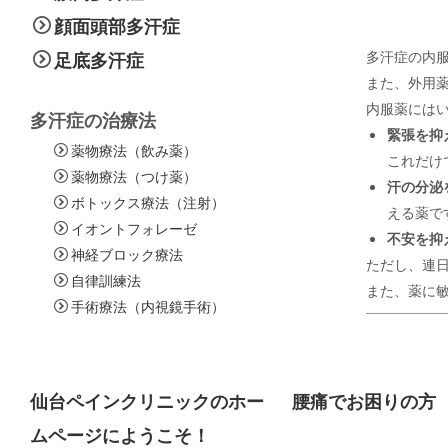
顔面頭部多汗症
多汗症の内
足底多汗症
また、外用
内服薬には
多汗症の治療法
緊張を抑
薬物療法（飲み薬）
これだけ
薬物療法（つけ薬）
汗の分泌
ボトックス療法（注射）
える薬で
イオントフォレーゼ
不安を抑
神経ブロック療法
ただし、連
自律訓練法
また、薬に
手術療法（内視鏡手術）
仙台ペインクリニックのホー
腰痛でお困りの方
ムページにようこそ！