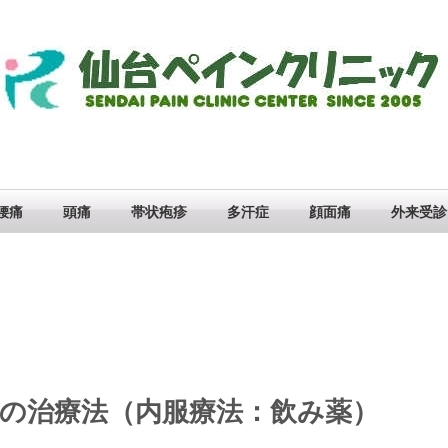
腰痛
頭痛
帯状疱疹
多汗症
顔面痛
外来受診
の治療法（内服療法：飲み薬）