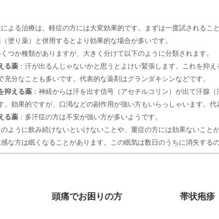
服による治療は、軽症の方には大変効果的です。まずは一度試されるこ
薬（塗り薬）と併用するとより効果的な場合が多いです。
いくつか種類がありますが、大きく分けて以下のように分類されます。
える薬
：汗が出るんじゃないかと思うとよけい緊張します。これを抑え
で充分なことも多いです。代表的な薬剤はグランダキシンなどです。
を抑える薬
：神経からは汗を出す信号（アセチルコリン）が出て汗腺（
す。効果的ですが、口渇などの副作用が強い方もいらっしゃいます。代
える薬
：多汗症の方は不安が強い方が多いようです。
日のように飲み続けないといけないことや、重症の方には効果ないこと
敏感な方は眠くなることがあります。この眠気は数日のうちに消失する
頭痛でお困りの方
帯状疱疹