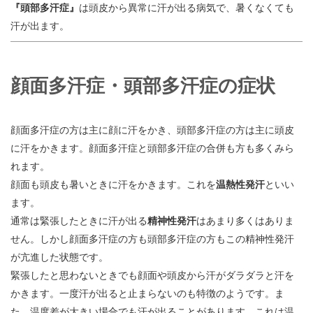
『頭部多汗症』
は頭皮から異常に汗が出る病気で、暑くなくても
汗が出ます。
顔面多汗症・頭部多汗症の症状
顔面多汗症の方は主に顔に汗をかき、頭部多汗症の方は主に頭皮
に汗をかきます。顔面多汗症と頭部多汗症の合併も方も多くみら
れます。
顔面も頭皮も暑いときに汗をかきます。これを
温熱性発汗
といい
ます。
通常は緊張したときに汗が出る
精神性発汗
はあまり多くはありま
せん。しかし顔面多汗症の方も頭部多汗症の方もこの精神性発汗
が亢進した状態です。
緊張したと思わないときでも顔面や頭皮から汗がダラダラと汗を
かきます。一度汗が出ると止まらないのも特徴のようです。ま
た、温度差が大きい場合でも汗が出ることがあります。これは温