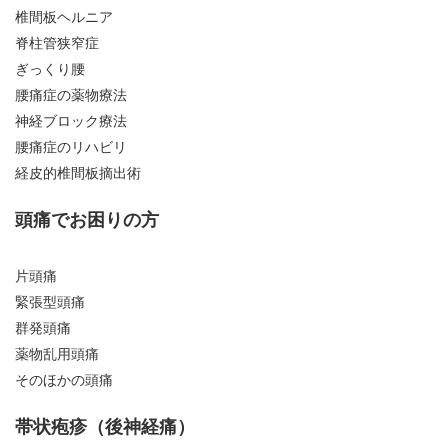
椎間板ヘルニア
脊柱管狭窄症
ぎっくり腰
腰痛症の薬物療法
神経ブロック療法
腰痛症のリハビリ
経皮的椎間板摘出術
頭痛でお困りの方
片頭痛
緊張型頭痛
群発頭痛
薬物乱用頭痛
そのほかの頭痛
帯状疱疹（後神経痛）