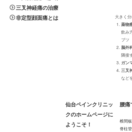
三叉神経痛の治療
大きく分
非定型顔面痛とは
薬物
飲み
ブツ
脳外
隣接
ガン
三叉
など
仙台ペインクリニッ
腰痛
クのホームページに
椎間板
ようこそ！
脊柱管