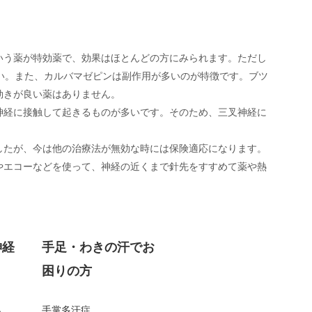
いう薬が特効薬で、効果はほとんどの方にみられます。ただし
い。また、カルバマゼピンは副作用が多いのが特徴です。ブツ
効きが良い薬はありません。
神経に接触して起きるものが多いです。そのため、三叉神経に
したが、今は他の治療法が無効な時には保険適応になります。
やエコーなどを使って、神経の近くまで針先をすすめて薬や熱
神経
手足・わきの汗でお
困りの方
ら
手掌多汗症