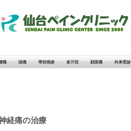
腰痛
頭痛
帯状疱疹
多汗症
顔面痛
外来受診
神経痛の治療