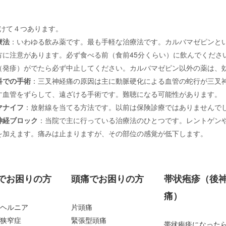
けて４つあります。
療法
：いわゆる飲み薬です。最も手軽な治療法です。カルバマゼピンと
方に注意があります。必ず食べる前（食前
45
分くらい）に飲んでくださ
（発疹）がでたら必ず中止してください。カルバマゼピン以外の薬は、
科での手術
：三叉神経痛の原因は主に動脈硬化による血管の蛇行が三叉
す血管をずらして、遠ざける手術です。難聴になる可能性があります。
マナイフ
：放射線を当てる方法です。以前は保険診療ではありませんで
神経ブロック
：当院で主に行っている治療法のひとつです。レントゲン
を加えます。痛みは止まりますが、その部位の感覚が低下します。
でお困りの方
頭痛でお困りの方
帯状疱疹（後
痛）
ヘルニア
片頭痛
狭窄症
緊張型頭痛
帯状疱疹になった